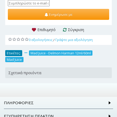
Ενημέρωσε με
Επιθυμητό
Σύγκριση
0 αξιολογήσεις
Γράψτε μια αξιολόγηση
/
Ετικέτες:
,
Mad Juice - Delmon Harman 12ml/60ml
,
Mad Juice
Σχετικά προιόντα
ΠΛΗΡΟΦΟΡΊΕΣ
ΕΞΥΠΗΡΈΤΗΣΗ ΠΕΛΑΤΏΝ