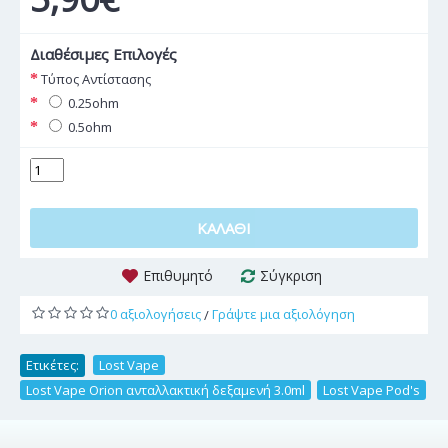
Διαθέσιμες Επιλογές
Τύπος Αντίστασης
0.25ohm
0.5ohm
ΚΑΛΆΘΙ
Επιθυμητό
Σύγκριση
0 αξιολογήσεις
Γράψτε μια αξιολόγηση
/
Ετικέτες:
Lost Vape
,
Lost Vape Orion ανταλλακτική δεξαμενή 3.0ml
,
Lost Vape Pod's