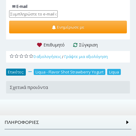
✉ E-mail
Ενημέρωσε με
Επιθυμητό
Σύγκριση
0 αξιολογήσεις
Γράψτε μια αξιολόγηση
/
Ετικέτες:
,
Liqua - Flavor Shot Strawberry Yogurt
,
Liqua
Σχετικά προιόντα
ΠΛΗΡΟΦΟΡΊΕΣ