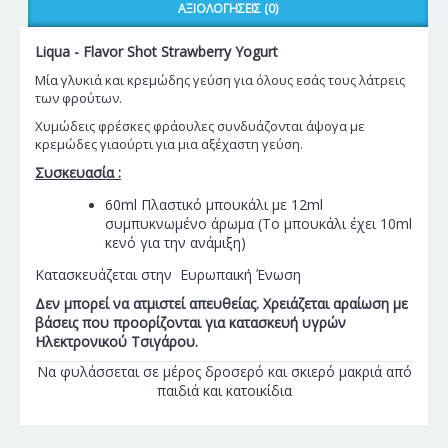
ΑΞΙΟΛΟΓΉΣΕΙΣ (0)
Liqua - Flavor Shot Strawberry Yogurt
Μία γλυκιά και κρεμώδης γεύση για όλους εσάς τους λάτρεις
των φρούτων.
Χυμώδεις φρέσκες φράουλες συνδυάζονται άψογα με
κρεμώδες γιαούρτι για μια αξέχαστη γεύση.
Συσκευασία :
60ml Πλαστικό μπουκάλι με 12ml
συμπυκνωμένο άρωμα (Το μπουκάλι έχει 10ml
κενό για την ανάμιξη)
Κατασκευάζεται στην Ευρωπαική Ένωση
Δεν μπορεί να ατμιστεί απευθείας. Χρειάζεται αραίωση με
βάσεις που προορίζονται για κατασκευή υγρών
Ηλεκτρονικού Τσιγάρου.
Να φυλάσσεται σε μέρος δροσερό και σκιερό μακριά από
παιδιά και κατοικίδια