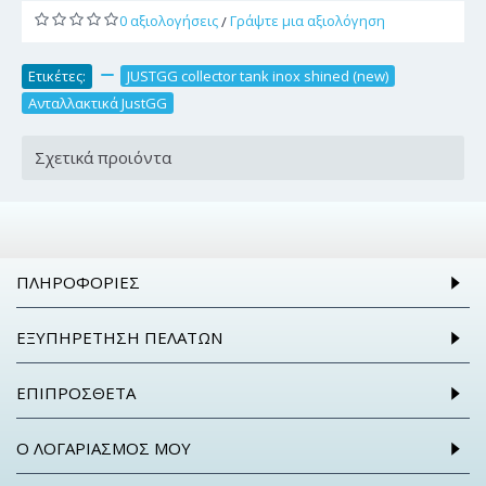
0 αξιολογήσεις
Γράψτε μια αξιολόγηση
/
Ετικέτες:
,
JUSTGG collector tank inox shined (new)
,
Ανταλλακτικά JustGG
Σχετικά προιόντα
ΠΛΗΡΟΦΟΡΊΕΣ
ΕΞΥΠΗΡΈΤΗΣΗ ΠΕΛΑΤΏΝ
ΕΠΙΠΡΌΣΘΕΤΑ
Ο ΛΟΓΑΡΙΑΣΜΌΣ ΜΟΥ