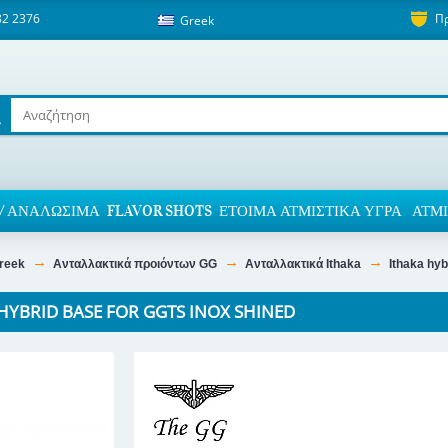
82 2376
Π
Greek
/ ΑΝΑΛΏΣΙΜΑ
FLAVOR SHOTS
ΈΤΟΙΜΑ ΑΤΜΙΣΤΙΚΆ ΥΓΡΆ
ΑΤΜΙ
reek
Ανταλλακτικά προιόντων GG
Ανταλλακτικά Ithaka
Ithaka hyb
HYBRID BASE FOR GGTS INOX SHINED