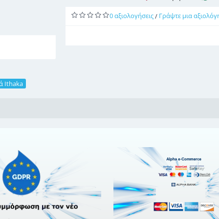
0 αξιολογήσεις
Γράψτε μια αξιολόγ
/
ά Ithaka