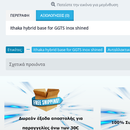
Πατείστε την εικόνα για μεγένθυση
ΠΕΡΙΓΡΑΦΉ
ΑΞΙΟΛΟΓΉΣΕΙΣ (0)
Ithaka hybrid base for GGTS inox shined
Ετικέτες:
,
Ithaka hybrid base for GGTS inox shined
,
Ανταλλακτικ
Σχετικά προιόντα