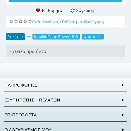
Επιθυμητό
Σύγκριση
0 αξιολογήσεις
Γράψτε μια αξιολόγηση
/
Ετικέτες:
,
Innokin Trine Power HUB
,
Φορτιστές
Σχετικά προιόντα
ΠΛΗΡΟΦΟΡΊΕΣ
ΕΞΥΠΗΡΈΤΗΣΗ ΠΕΛΑΤΏΝ
ΕΠΙΠΡΌΣΘΕΤΑ
Ο ΛΟΓΑΡΙΑΣΜΌΣ ΜΟΥ