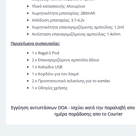
Υλικό κατασκευής: Αλουμίνιο
Χωρητικότητα μπαταρίας: 280mAh
Απόδοση μπαταρίας: 3.7-4.2v
Χωρητικότητα επαναγεμιζόμενης αμπούλας: 1.2ml
Αντίσταση επαναγεμιζόμενης αμπούλας: 1.4ohm
Περιεχόμενα συσκευασίας:
1 x Regal-S Pod
2 x Επαναγεμιζόμενη αμπούλα άδεια
1 x Καλώδιο USB
1 x Κορδόνι για τον λαιμό
2 x Προστατευτικό σιλικόνης για το καπάκι
1 x Οδηγίες χρήσης
Εγγύηση αντιστάσεων DOA - Ισχύει κατά την παραλαβή απο 
ημέρα παράδοσης απο το Courier