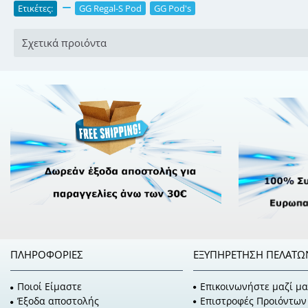
Ετικέτες:
,
GG Regal-S Pod
,
GG Pod's
Σχετικά προιόντα
ΠΛΗΡΟΦΟΡΊΕΣ
ΕΞΥΠΗΡΈΤΗΣΗ ΠΕΛΑΤΏ
Ποιοί Είμαστε
Επικοινωνήστε μαζί μα
Έξοδα αποστολής
Επιστροφές Προιόντων