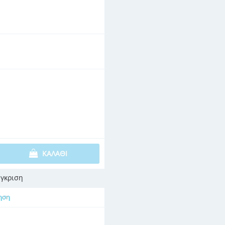
ΚΑΛΆΘΙ
γκριση
ηση