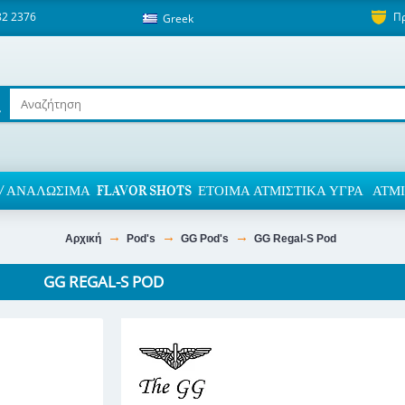
82 2376
Π
Greek
/ ΑΝΑΛΏΣΙΜΑ
FLAVOR SHOTS
ΈΤΟΙΜΑ ΑΤΜΙΣΤΙΚΆ ΥΓΡΆ
ΑΤΜΙ
Αρχική
Pod's
GG Pod's
GG Regal-S Pod
GG REGAL-S POD