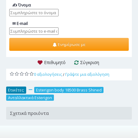
✍ Όνομα
✉ E-mail
Ενημέρωσε με
Επιθυμητό
Σύγκριση
0 αξιολογήσεις
Γράψτε μια αξιολόγηση
/
Ετικέτες:
,
Esterigon body 18500 Brass Shined
,
Ανταλλακτικά Esterigon
Σχετικά προιόντα