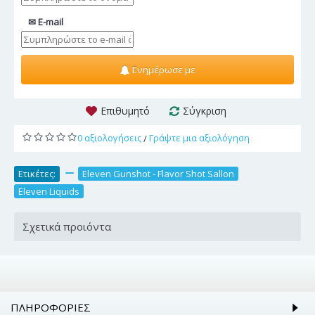
✉ E-mail
Ενημέρωσε με
Επιθυμητό
Σύγκριση
0 αξιολογήσεις
Γράψτε μια αξιολόγηση
/
Ετικέτες:
,
Eleven Gunshot - Flavor Shot Sallon
,
Eleven Liquids
Σχετικά προιόντα
ΠΛΗΡΟΦΟΡΊΕΣ