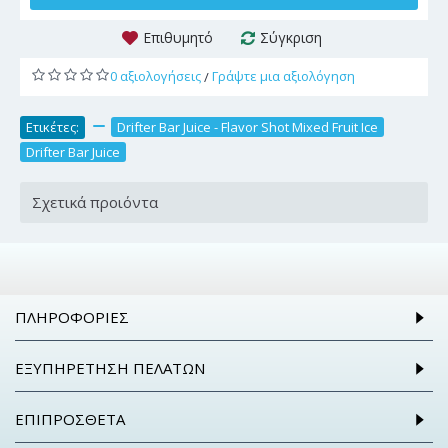
Επιθυμητό
Σύγκριση
0 αξιολογήσεις
Γράψτε μια αξιολόγηση
/
Ετικέτες:
,
Drifter Bar Juice - Flavor Shot Mixed Fruit Ice
,
Drifter Bar Juice
Σχετικά προιόντα
ΠΛΗΡΟΦΟΡΊΕΣ
ΕΞΥΠΗΡΈΤΗΣΗ ΠΕΛΑΤΏΝ
ΕΠΙΠΡΌΣΘΕΤΑ