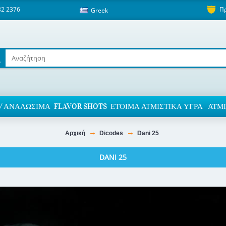
82 2376
Π
Greek
/ ΑΝΑΛΏΣΙΜΑ
FLAVOR SHOTS
ΈΤΟΙΜΑ ΑΤΜΙΣΤΙΚΆ ΥΓΡΆ
ΑΤΜΙ
Αρχική
Dicodes
Dani 25
DANI 25