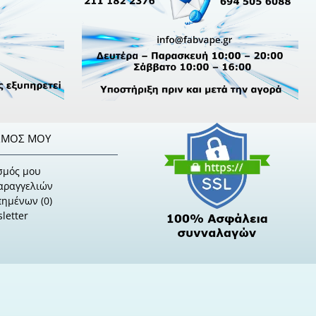
ΣΜΌΣ ΜΟΥ
σμός μου
Παραγγελιών
πημένων (
0
)
letter