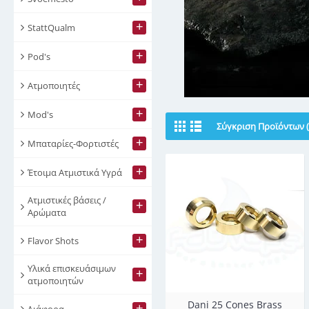
+
StattQualm
+
Pod's
+
Ατμοποιητές
+
Mod's
Σύγκριση Προϊόντων (
+
Μπαταρίες-Φορτιστές
+
Έτοιμα Ατμιστικά Υγρά
Ατμιστικές βάσεις /
+
Αρώματα
+
Flavor Shots
Υλικά επισκευάσιμων
+
ατμοποιητών
Dani 25 Cones Brass
+
Διάφορα