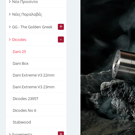
Νέα Προιόντα
Νέες Παραλαβές
+
GG - The Golden Greek
-
Dicodes
Dani 25
Dani Box
Dani Extreme V3 22mm
Dani Extreme V3 23mm
Dicodes 2395T
Dicodes No 6
Stabwood
+
Svoemesto