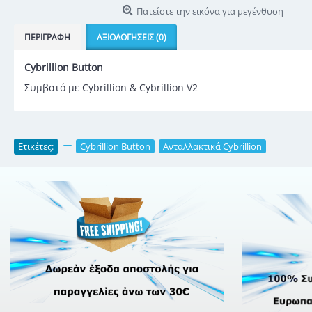
Πατείστε την εικόνα για μεγένθυση
ΠΕΡΙΓΡΑΦΉ
ΑΞΙΟΛΟΓΉΣΕΙΣ (0)
Cybrillion Button
Συμβατό με Cybrillion & Cybrillion V2
Ετικέτες:
,
Cybrillion Button
,
Ανταλλακτικά Cybrillion