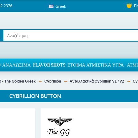
82 2376
Π
Greek
/ ΑΝΑΛΏΣΙΜΑ
FLAVOR SHOTS
ΈΤΟΙΜΑ ΑΤΜΙΣΤΙΚΆ ΥΓΡΆ
ΑΤΜΙ
 - The Golden Greek
Cybrillion
Ανταλλακτικά Cybrillion V1 / V2
Cyb
CYBRILLION BUTTON