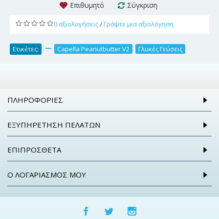
Επιθυμητό
Σύγκριση
0 αξιολογήσεις
Γράψτε μια αξιολόγηση
/
Ετικέτες:
,
Capella Peanutbutter V2
,
Γλυκές Γεύσεις
ΠΛΗΡΟΦΟΡΊΕΣ
ΕΞΥΠΗΡΈΤΗΣΗ ΠΕΛΑΤΏΝ
ΕΠΙΠΡΌΣΘΕΤΑ
Ο ΛΟΓΑΡΙΑΣΜΌΣ ΜΟΥ