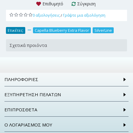
Επιθυμητό
Σύγκριση
0 αξιολογήσεις
Γράψτε μια αξιολόγηση
/
Ετικέτες:
,
Capella Blueberry Extra Flavor
,
SilverLine
Σχετικά προιόντα
ΠΛΗΡΟΦΟΡΊΕΣ
ΕΞΥΠΗΡΈΤΗΣΗ ΠΕΛΑΤΏΝ
ΕΠΙΠΡΌΣΘΕΤΑ
Ο ΛΟΓΑΡΙΑΣΜΌΣ ΜΟΥ