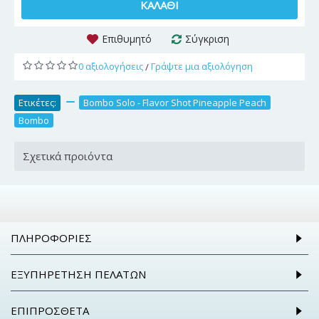
ΚΑΛΆΘΙ
Επιθυμητό
Σύγκριση
0 αξιολογήσεις
Γράψτε μια αξιολόγηση
/
Ετικέτες:
,
Bombo Solo - Flavor Shot Pineapple Peach
,
Bombo
Σχετικά προιόντα
ΠΛΗΡΟΦΟΡΊΕΣ
ΕΞΥΠΗΡΈΤΗΣΗ ΠΕΛΑΤΏΝ
ΕΠΙΠΡΌΣΘΕΤΑ