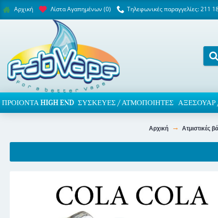
Λίστα Αγαπημένων (
0
)
Τηλεφωνικές παραγγελίες: 211 1
Αρχική
ΠΡΟΙΌΝΤΑ HIGH END
ΣΥΣΚΕΥΈΣ / ΑΤΜΟΠΟΙΗΤΈΣ
ΑΞΕΣΟΥΆΡ 
Αρχική
Ατμιστικές β