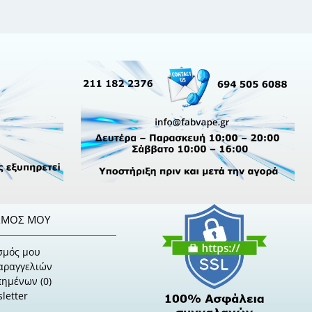
ΣΜΌΣ ΜΟΥ
σμός μου
Παραγγελιών
πημένων (
0
)
letter