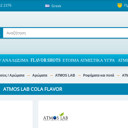
82 2376
Π
Greek
/ ΑΝΑΛΏΣΙΜΑ
FLAVOR SHOTS
ΈΤΟΙΜΑ ΑΤΜΙΣΤΙΚΆ ΥΓΡΆ
ΑΤΜΙ
άσεις / Αρώματα
Αρώματα
ATMOS LAB
Ροφήματα και ποτά
AT
ATMOS LAB COLA FLAVOR