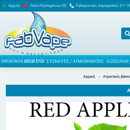
Λίστα Αγαπημένων (
0
)
Τηλεφωνικές παραγγελίες: 211 1
Αρχική
ΠΡΟΙΌΝΤΑ HIGH END
ΣΥΣΚΕΥΈΣ / ΑΤΜΟΠΟΙΗΤΈΣ
ΑΞΕΣΟΥΆΡ 
Αρχική
Ατμιστικές βάσε
A