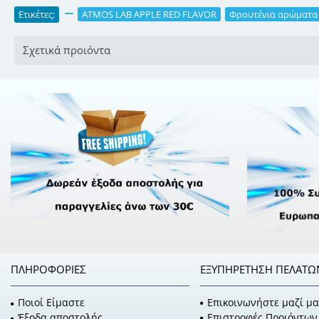
Ετικέτες:
,
ATMOS LAB APPLE RED FLAVOR
,
Φρουτένια αρώματα
Σχετικά προιόντα
ΠΛΗΡΟΦΟΡΊΕΣ
ΕΞΥΠΗΡΈΤΗΣΗ ΠΕΛΑΤΏ
Ποιοί Είμαστε
Επικοινωνήστε μαζί μα
Έξοδα αποστολής
Επιστροφές Προιόντων