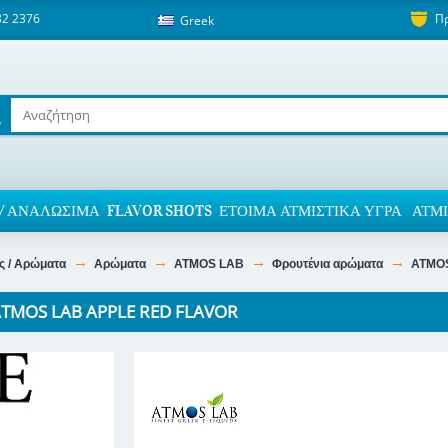
82 2376
Π
Greek
/ ΑΝΑΛΏΣΙΜΑ
FLAVOR SHOTS
ΈΤΟΙΜΑ ΑΤΜΙΣΤΙΚΆ ΥΓΡΆ
ΑΤΜΙ
ις / Αρώματα
Αρώματα
ATMOS LAB
Φρουτένια αρώματα
ATMO
TMOS LAB APPLE RED FLAVOR