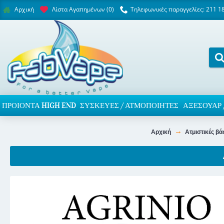
Λίστα Αγαπημένων (
0
)
Τηλεφωνικές παραγγελίες: 211 1
Αρχική
ΠΡΟΙΌΝΤΑ HIGH END
ΣΥΣΚΕΥΈΣ / ΑΤΜΟΠΟΙΗΤΈΣ
ΑΞΕΣΟΥΆΡ 
Αρχική
Ατμιστικές βά