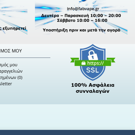
ΣΜΌΣ ΜΟΥ
σμός μου
Παραγγελιών
πημένων (
0
)
letter