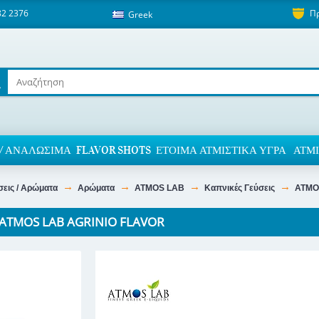
82 2376
Π
Greek
/ ΑΝΑΛΏΣΙΜΑ
FLAVOR SHOTS
ΈΤΟΙΜΑ ΑΤΜΙΣΤΙΚΆ ΥΓΡΆ
ΑΤΜΙ
σεις / Αρώματα
Αρώματα
ATMOS LAB
Καπνικές Γεύσεις
ATMO
ATMOS LAB AGRINIO FLAVOR