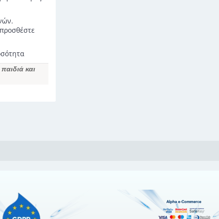
νών.
 προσθέστε
οσότητα
παιδιά και