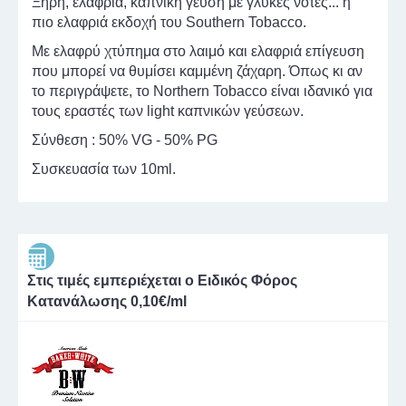
Ξηρή, ελαφριά, καπνική γεύση με γλυκές νότες... η
πιο ελαφριά εκδοχή του Southern Tobacco.
Με ελαφρύ χτύπημα στο λαιμό και ελαφριά επίγευση
που μπορεί να θυμίσει καμμένη ζάχαρη. Όπως κι αν
το περιγράψετε, το Northern Tobacco είναι ιδανικό για
τους εραστές των light καπνικών γεύσεων.
Σύνθεση : 50% VG - 50% PG
Συσκευασία των 10ml.
Στις τιμές εμπεριέχεται ο Ειδικός Φόρος
Κατανάλωσης 0,10€/ml