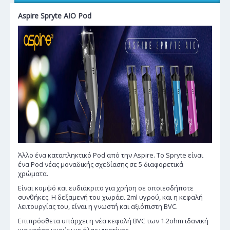
Aspire Spryte AIO Pod
Άλλο ένα καταπληκτικό Pod από την Aspire. Το Spryte είναι
ένα Pod νέας μοναδικής σχεδίασης σε 5 διαφορετικά
χρώματα.
Είναι κομψό και ευδιάκριτο για χρήση σε οποιεσδήποτε
συνθήκες. Η δεξαμενή του χωράει 2ml υγρού, και η κεφαλή
λειτουργίας του, είναι η γνωστή και αξιόπιστη BVC.
Επιπρόσθετα υπάρχει η νέα κεφαλή BVC των 1.2ohm ιδανική
για χρήση υγρών με άλας νικοτίνης.