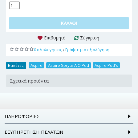
ΚΑΛΆΘΙ
Επιθυμητό
Σύγκριση
0 αξιολογήσεις
Γράψτε μια αξιολόγηση
/
Ετικέτες:
Aspire
,
Aspire Spryte AIO Pod
,
Aspire Pod's
Σχετικά προιόντα
ΠΛΗΡΟΦΟΡΊΕΣ
ΕΞΥΠΗΡΈΤΗΣΗ ΠΕΛΑΤΏΝ