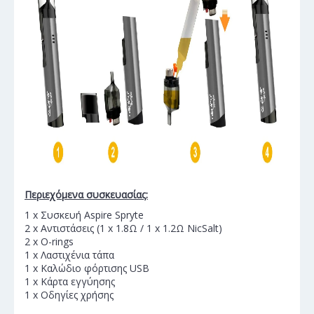
Περιεχόμενα συσκευασίας:
1 x Συσκευή Aspire Spryte
2 x Αντιστάσεις (1 x 1.8Ω / 1 x 1.2Ω NicSalt)
2 x O-rings
1 x Λαστιχένια τάπα
1 x Καλώδιο φόρτισης USB
1 x Κάρτα εγγύησης
1 x Οδηγίες χρήσης