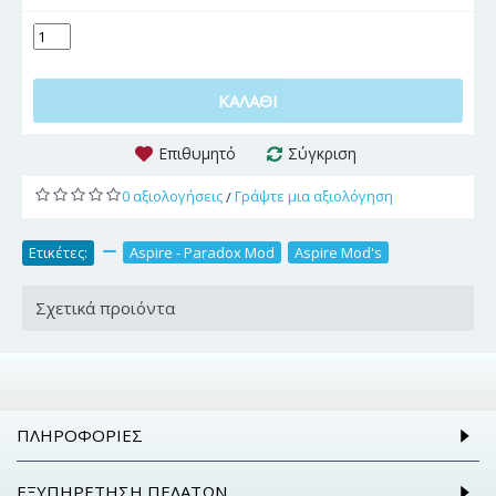
ΚΑΛΆΘΙ
Επιθυμητό
Σύγκριση
0 αξιολογήσεις
Γράψτε μια αξιολόγηση
/
Ετικέτες:
,
Aspire - Paradox Mod
,
Aspire Mod's
Σχετικά προιόντα
ΠΛΗΡΟΦΟΡΊΕΣ
ΕΞΥΠΗΡΈΤΗΣΗ ΠΕΛΑΤΏΝ