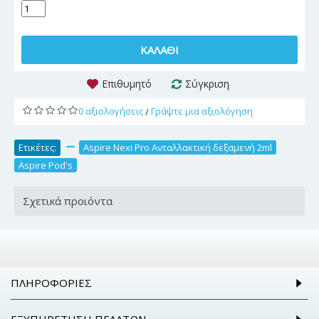
ΚΑΛΆΘΙ
Επιθυμητό
Σύγκριση
0 αξιολογήσεις
Γράψτε μια αξιολόγηση
/
Ετικέτες:
,
Aspire Nexi Pro Ανταλλακτική δεξαμενή 2ml
,
Aspire Pod's
Σχετικά προιόντα
ΠΛΗΡΟΦΟΡΊΕΣ
ΕΞΥΠΗΡΈΤΗΣΗ ΠΕΛΑΤΏΝ