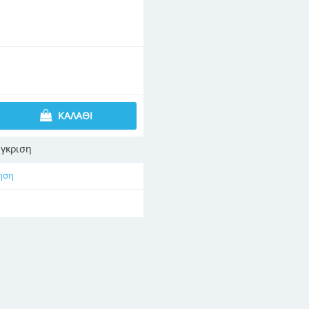
ΚΑΛΆΘΙ
γκριση
ηση