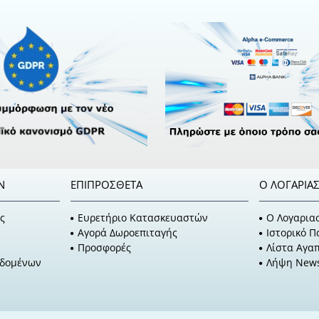
Ν
ΕΠΙΠΡΌΣΘΕΤΑ
Ο ΛΟΓΑΡΙΑ
ς
Ευρετήριο Κατασκευαστών
O Λογαρια
Αγορά Δωροεπιταγής
Ιστορικό 
Προσφορές
Λίστα Αγα
εδομένων
Λήψη News