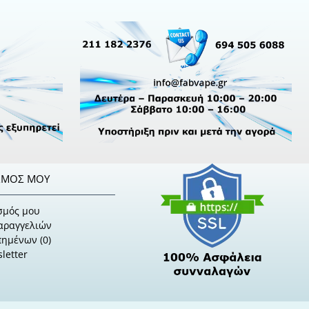
ΣΜΌΣ ΜΟΥ
σμός μου
Παραγγελιών
πημένων (
0
)
letter