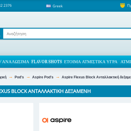
82 2376
Π
Greek
/ ΑΝΑΛΏΣΙΜΑ
FLAVOR SHOTS
ΈΤΟΙΜΑ ΑΤΜΙΣΤΙΚΆ ΥΓΡΆ
ΑΤΜΙ
χική
Pod's
Aspire Pod's
Aspire Flexus Block Ανταλλακτική δεξαμ
LEXUS BLOCK ΑΝΤΑΛΛΑΚΤΙΚΉ ΔΕΞΑΜΕΝΉ