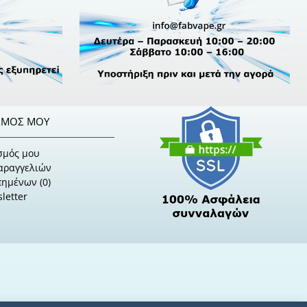
ΣΜΌΣ ΜΟΥ
σμός μου
Παραγγελιών
πημένων (
0
)
letter