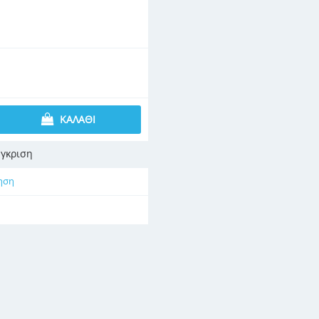
ΚΑΛΆΘΙ
γκριση
ηση