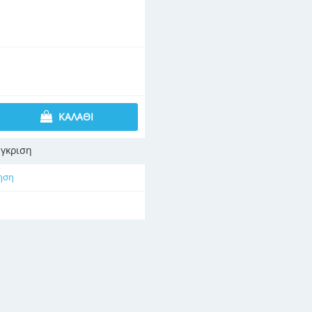
ΚΑΛΆΘΙ
γκριση
ηση