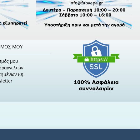
ΣΜΌΣ ΜΟΥ
σμός μου
Παραγγελιών
πημένων (
0
)
letter