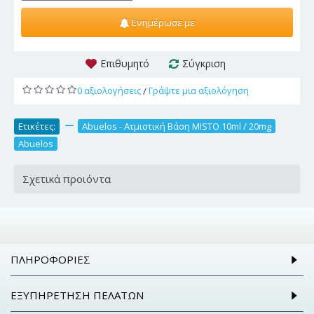
Ενημέρωσε με
Επιθυμητό
Σύγκριση
0 αξιολογήσεις
Γράψτε μια αξιολόγηση
/
Ετικέτες:
,
Abuelos - Ατμιστική Βάση MISTO 10ml / 20mg
,
Abuelos
Σχετικά προιόντα
ΠΛΗΡΟΦΟΡΊΕΣ
ΕΞΥΠΗΡΈΤΗΣΗ ΠΕΛΑΤΏΝ