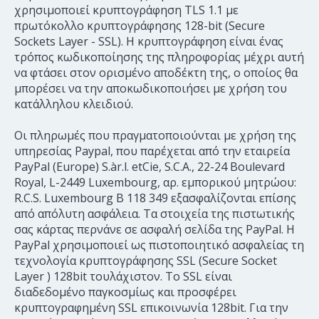
χρησιμοποιεί κρυπτογράφηση TLS 1.1 με
πρωτόκολλο κρυπτογράφησης 128-bit (Secure
Sockets Layer - SSL). Η κρυπτογράφηση είναι ένας
τρόπος κωδικοποίησης της πληροφορίας μέχρι αυτή
να φτάσει στον ορισμένο αποδέκτη της, ο οποίος θα
μπορέσει να την αποκωδικοποιήσει με χρήση του
κατάλληλου κλειδιού.
Οι πληρωμές που πραγματοποιούνται με χρήση της
υπηρεσίας Paypal, που παρέχεται από την εταιρεία
PayPal (Europe) S.àr.l. etCie, S.C.A., 22-24 Boulevard
Royal, L-2449 Luxembourg, αρ. εμπορικού μητρώου:
R.C.S. Luxembourg B 118 349 εξασφαλίζονται επίσης
από απόλυτη ασφάλεια. Τα στοιχεία της πιστωτικής
σας κάρτας περνάνε σε ασφαλή σελίδα της PayPal. Η
PayPal χρησιμοποιεί ως πιστοποιητικό ασφαλείας τη
τεχνολογία κρυπτογράφησης SSL (Secure Socket
Layer ) 128bit τουλάχιστον. Το SSL είναι
διαδεδομένο παγκοσμίως και προσφέρει
κρυπτογραφημένη SSL επικοινωνία 128bit. Για την