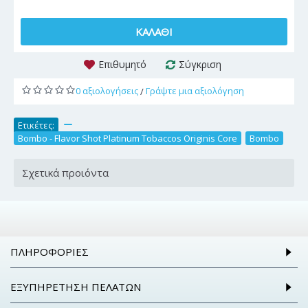
ΚΑΛΆΘΙ
Επιθυμητό
Σύγκριση
0 αξιολογήσεις
Γράψτε μια αξιολόγηση
/
Ετικέτες:
,
Bombo - Flavor Shot Platinum Tobaccos Originis Core
,
Bombo
Σχετικά προιόντα
ΠΛΗΡΟΦΟΡΊΕΣ
ΕΞΥΠΗΡΈΤΗΣΗ ΠΕΛΑΤΏΝ