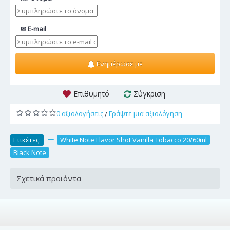
✉ E-mail
Ενημέρωσε με
Επιθυμητό
Σύγκριση
0 αξιολογήσεις
Γράψτε μια αξιολόγηση
/
Ετικέτες:
,
White Note Flavor Shot Vanilla Tobacco 20/60ml
,
Black Note
Σχετικά προιόντα